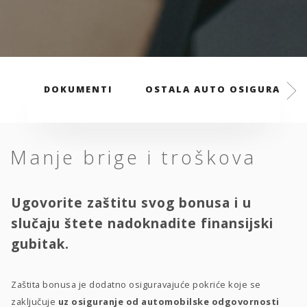
DOKUMENTI
OSTALA AUTO OSIGURANJA
Manje brige i troškova
Ugovorite zaštitu svog bonusa i u
slučaju štete nadoknadite finansijski
gubitak.
Zaštita bonusa je dodatno osiguravajuće pokriće koje se
zaključuje
uz osiguranje od automobilske odgovornosti