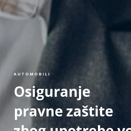
AUTOMOBILI
Osiguranje
pravne zaštite
zbog upotrebe vo