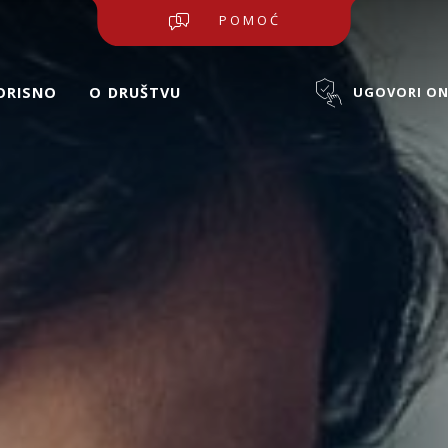
POMOĆ
ORISNO
O ⁠DRUŠTVU
UGOVORI ON