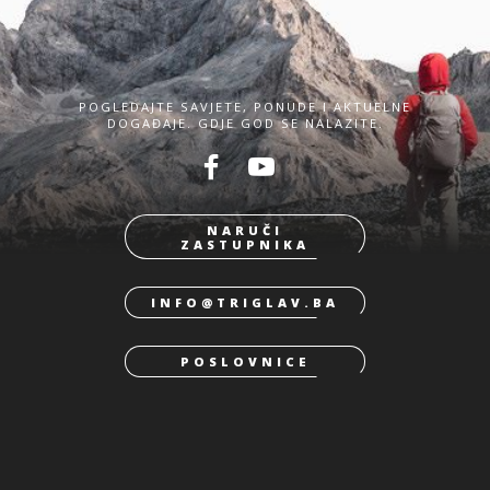
POGLEDAJTE SAVJETE, PONUDE I AKTUELNE
DOGAĐAJE. GDJE GOD SE NALAZITE.
NARUČI
ZASTUPNIKA
INFO@TRIGLAV.BA
POSLOVNICE