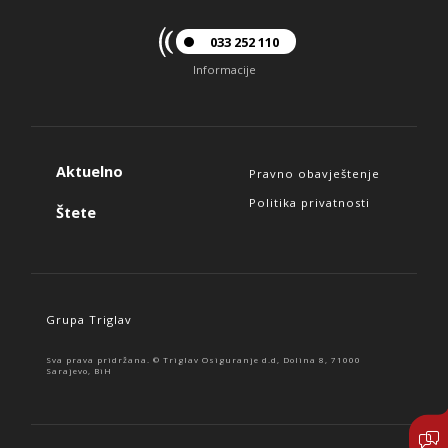
033 252 110
Informacije
Aktuelno
Pravno obavještenje
Politika privatnosti
Štete
Grupa Triglav
Sva prava pridržana. © Triglav Osiguranje d.d, Dolina 8, 71000
Sarajevo, BiH