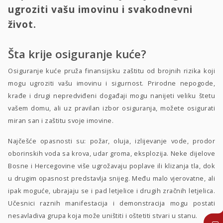
ugroziti vašu imovinu i svakodnevni
život.
Šta krije osiguranje kuće?
Osiguranje kuće pruža finansijsku zaštitu od brojnih rizika koji
mogu ugroziti vašu imovinu i sigurnost. Prirodne nepogode,
krađe i drugi nepredviđeni događaji mogu nanijeti veliku štetu
vašem domu, ali uz pravilan izbor osiguranja, možete osigurati
miran san i zaštitu svoje imovine.
Najčešće opasnosti su: požar, oluja, izlijevanje vode, prodor
oborinskih voda sa krova, udar groma, eksplozija. Neke dijelove
Bosne i Hercegovine više ugrožavaju poplave ili klizanja tla, dok
u drugim opasnost predstavlja snijeg. Među malo vjerovatne, ali
ipak moguće, ubrajaju se i pad letjelice i drugih zračnih letjelica.
Učesnici raznih manifestacija i demonstracija mogu postati
nesavladiva grupa koja može uništiti i oštetiti stvari u stanu.