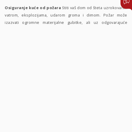
Osiguranje kuće od požara
štiti vaš dom od šteta uzrokovanih
vatrom, eksplozijama, udarom groma i dimom. Požar može
izazvati ogromne materijalne gubitke, ali uz odgovarajuće
osiguranje, vaš dom je financijski zaštićen.
Također, prirodne katastrofe poput
osiguranja kuće od
klizišta
omogućavaju pokriće u slučaju kada se tlo pod vašim
domom pomjeri i prouzrokuje štetu na objektu. Ako živite u
području s povećanim rizikom od odrona, ovo osiguranje je od
ključne važnosti.
Osiguranje kuće također pokriva štete uzrokovane poplavama.
Osiguranje kuće od poplave
osigurava vaš dom od visokih
vodostaja rijeka, obilnih padavina i problema s odvodima koji
mogu dovesti do prodora vode u vaš dom i uništavanja
namještaja, zidova i podova.
Pored ovih osnovnih pokrića, osiguranje kuće može uključivati i