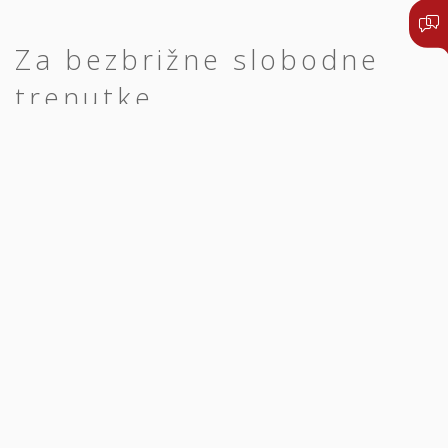
Za bezbrižne slobodne
trenutke
Da biste svoje slobodno vrijeme proveli
što bezbrižnije, dobro se osigurajte - sa
pravim osiguranjem.
Putovanje u inostranstvo
Ako putujete u
inostranstvo
, prije svega biste trebali razmisliti
o svojoj sigurnosti i sigurnosti svih koji putuju sa vama. Nijedno
putovanje
nije predvidljivo, bilo da je riječ o problemima zbog
bolesti
ili
ozljeda,
nenamjerno se brzo desi da svojim
postupcima povrijedite druge ljude ili oštetite njihove stvari.
Nepredviđene situacije se dešavaju na putovanjima.