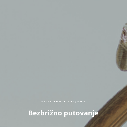
SLOBODNO VRIJEME
Bezbrižno putovanje