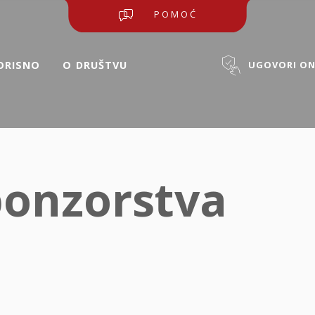
POMOĆ
ORISNO
O ⁠DRUŠTVU
UGOVORI ON
ponzorstva