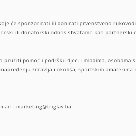
 koje će sponzorirati ili donirati prvenstveno rukovod
zorski ili donatorski odnos shvatamo kao partnerski
 pružiti pomoć i podršku djeci i mladima, osobama 
 unapređenju zdravlja i okoliša, sportskim amaterima 
mail - marketing@triglav.ba