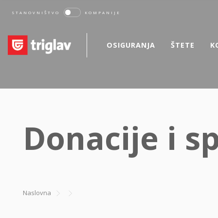
STANOVNIŠTVO
KOMPANIJE
OSIGURANJA
ŠTETE
K
Donacije i s
Naslovna