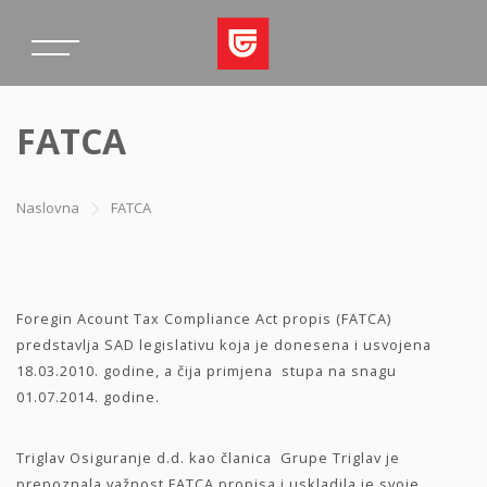
FATCA
Naslovna
FATCA
Foregin Acount Tax Compliance Act propis (FATCA)
predstavlja SAD legislativu koja je donesena i usvojena
18.03.2010. godine, a čija primjena stupa na snagu
01.07.2014. godine.
Triglav Osiguranje d.d. kao članica Grupe Triglav je
prepoznala važnost FATCA propisa i uskladila je svoje