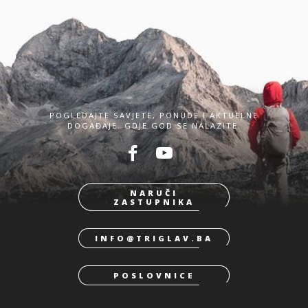
POGLEDAJTE SAVJETE, PONUDE I AKTUELNE
DOGAĐAJE. GDJE GOD SE NALAZITE.
NARUČI
ZASTUPNIKA
INFO@TRIGLAV.BA
POSLOVNICE