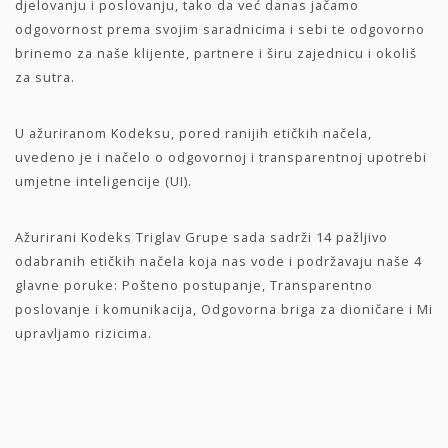
djelovanju i poslovanju, tako da već danas jačamo
odgovornost prema svojim saradnicima i sebi te odgovorno
brinemo za naše klijente, partnere i širu zajednicu i okoliš
za sutra.
U ažuriranom Kodeksu, pored ranijih etičkih načela,
uvedeno je i
načelo o odgovornoj i transparentnoj upotrebi
umjetne inteligencije (UI).
Ažurirani Kodeks Triglav Grupe sada sadrži 14 pažljivo
odabranih etičkih načela koja nas vode i podržavaju naše 4
glavne poruke: Pošteno postupanje, Transparentno
poslovanje i komunikacija, Odgovorna briga za dioničare i Mi
upravljamo rizicima.