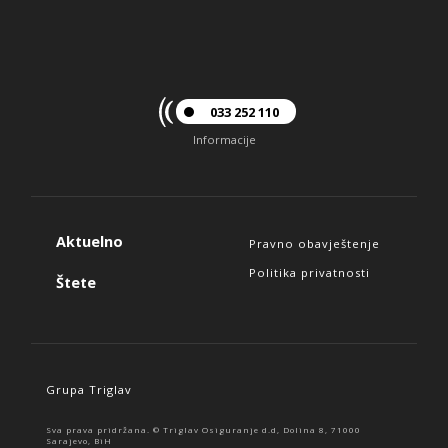
033 252 110
Informacije
Aktuelno
Pravno obavještenje
Politika privatnosti
Štete
Grupa Triglav
Sva prava pridržana. © Triglav Osiguranje d.d, Dolina 8, 71000
Sarajevo, BiH